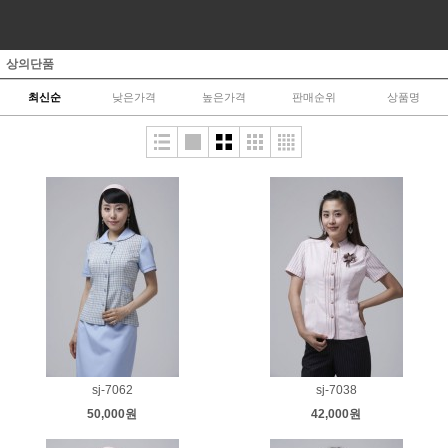
상의단품
최신순
낮은가격
높은가격
판매순위
상품명
sj-7062
sj-7038
50,000원
42,000원