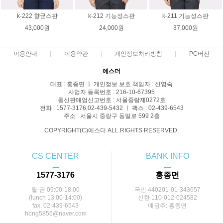
k-222 향균스판
k-212 기능성스판
k-211 기능성스판
43,000원
24,000원
37,000원
이용안내
이용약관
개인정보처리방침
PC버전
에스더
대표 : 홍종면 ㅣ 개인정보 보호 책임자 : 신영숙
사업자 등록번호 : 216-10-67395
통신판매업신고번호 : 서울중랑제0272호
전화 : 1577-3176,02-439-5432 ㅣ 팩스 : 02-439-6543
주소 : 서울시 중랑구 동일로 599 2층
COPYRIGHT(C)에스더 ALL RIGHTS RESERVED.
CS CENTER
BANK INFO
ㅡ
ㅡ
1577-3176
홍종면
월-금 09:00-18:00
국민 440201-01-343657
(lunch 13:00-14:00)
신한 110-012-024582
fax. 02-439-6543
예금주: 홍종면
hong5856@naver.com