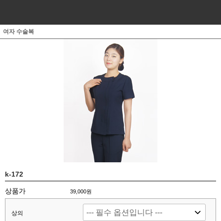
여자 수술복
k-172
상품가
39,000원
상의