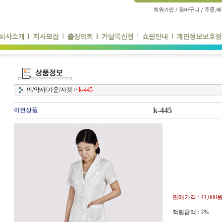
의/약사/가운/자켓
>
k-445
k-445
이전상품
판매가격 :
41,000
적립금액 :
3%