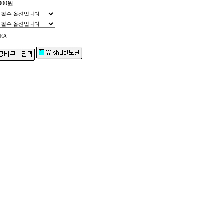
000
원
EA