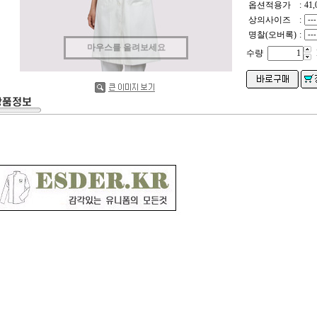
옵션적용가
:
41,
상의사이즈
:
명찰(오버록)
:
마우스를 올려보세요
수량