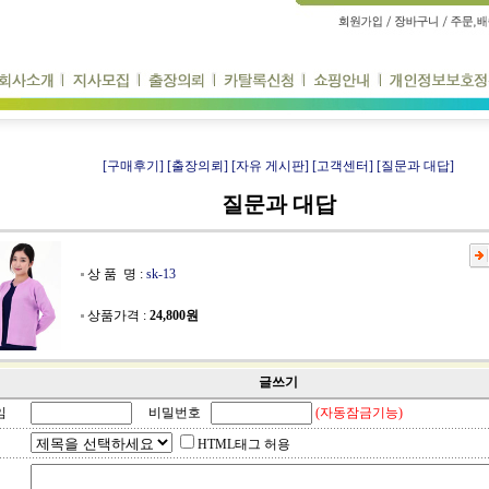
[구매후기]
[출장의뢰]
[자유 게시판]
[고객센터]
[질문과 대답]
질문과 대답
상 품 명 :
sk-13
상품가격 :
24,800원
글쓰기
임
비밀번호
(자동잠금기능)
HTML태그 허용