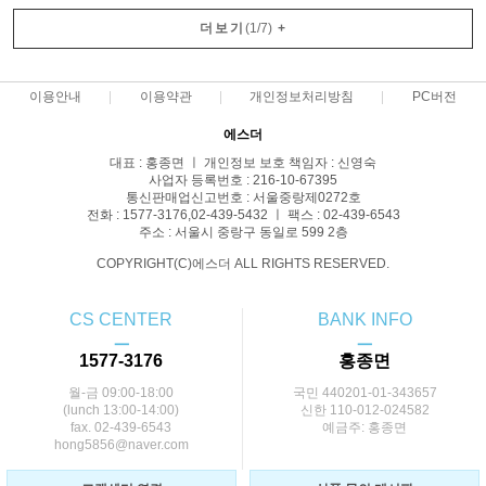
더보기
(
1
/
7
)
+
이용안내
이용약관
개인정보처리방침
PC버전
에스더
대표 : 홍종면 ㅣ 개인정보 보호 책임자 : 신영숙
사업자 등록번호 : 216-10-67395
통신판매업신고번호 : 서울중랑제0272호
전화 : 1577-3176,02-439-5432 ㅣ 팩스 : 02-439-6543
주소 : 서울시 중랑구 동일로 599 2층
COPYRIGHT(C)에스더 ALL RIGHTS RESERVED.
CS CENTER
BANK INFO
ㅡ
ㅡ
1577-3176
홍종면
월-금 09:00-18:00
국민 440201-01-343657
(lunch 13:00-14:00)
신한 110-012-024582
fax. 02-439-6543
예금주: 홍종면
hong5856@naver.com