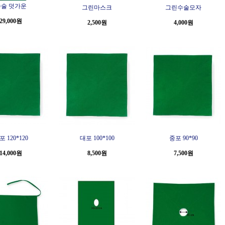
술 덧가운
그린마스크
그린수술모자
29,000원
2,500원
4,000원
포 120*120
대포 100*100
중포 90*90
14,000원
8,500원
7,500원