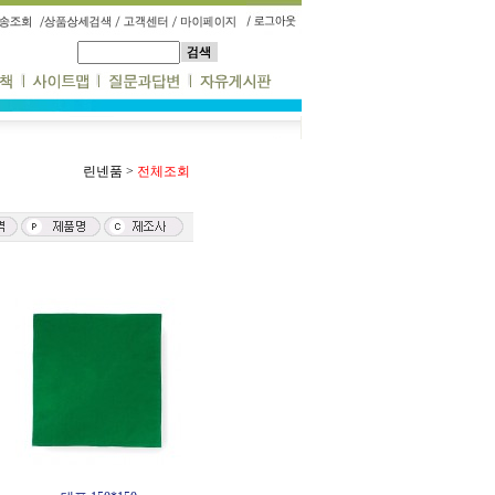
린넨품
>
전체조회